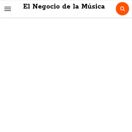
Skip
El Negocio de la Música
to
content