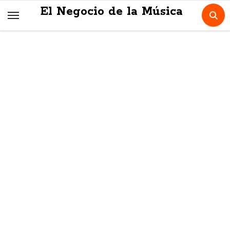
Skip
El Negocio de la Música
to
content