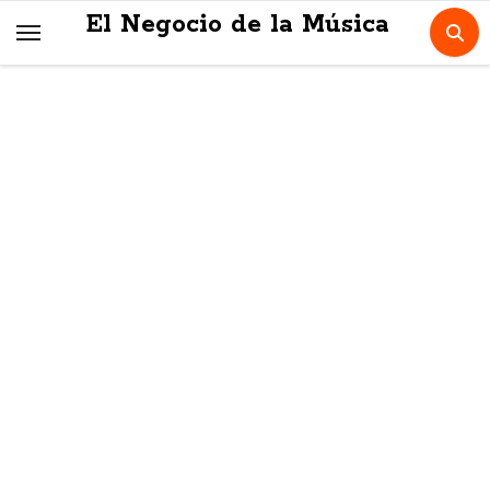
Skip
El Negocio de la Música
to
content