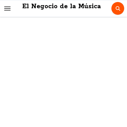
Skip
El Negocio de la Música
to
content