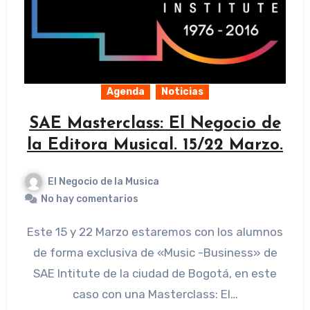
Agenda
Noticias
SAE Masterclass: El Negocio de
la Editora Musical. 15/22 Marzo.
El Negocio de la Musica
No hay comentarios
Este 15 y 22 Marzo estaremos con los alumnos
de forma exclusiva de «Music -Business» de
SAE Intitute de la ciudad de Bogotá, en este
caso con una Masterclass: El…