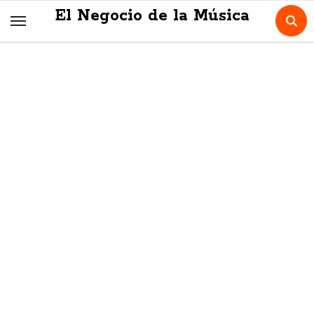
Skip
El Negocio de la Música
to
content