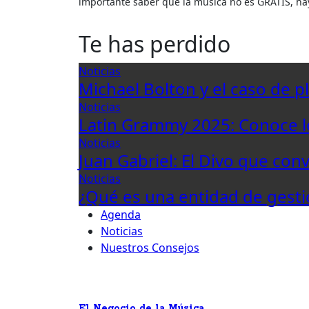
importante saber que la música no es GRATIS, h
Te has perdido
Noticias
Michael Bolton y el caso de p
Noticias
Latin Grammy 2025: Conoce 
Noticias
Juan Gabriel: El Divo que con
Noticias
¿Qué es una entidad de gesti
Agenda
Noticias
Nuestros Consejos
El Negocio de la Música