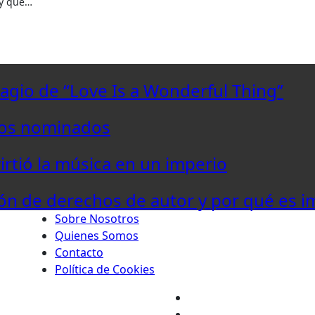
ay que…
lagio de “Love Is a Wonderful Thing”
los nominados
virtió la música en un imperio
ón de derechos de autor y por qué es i
Sobre Nosotros
Quienes Somos
Contacto
Política de Cookies