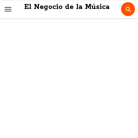
Skip
El Negocio de la Música
to
content