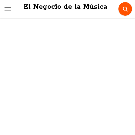
Skip
El Negocio de la Música
to
content