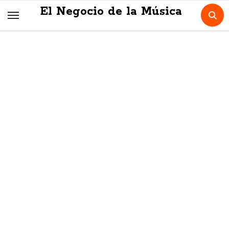
Skip
El Negocio de la Música
to
content