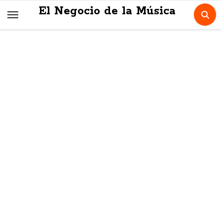
Skip
El Negocio de la Música
to
content