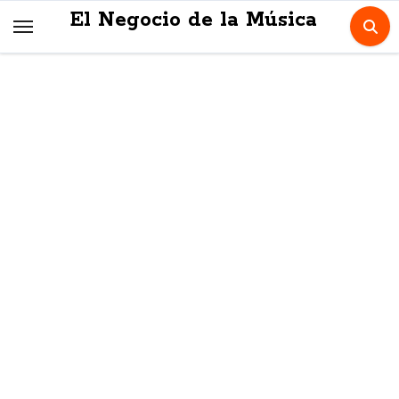
Skip
El Negocio de la Música
to
content