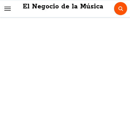
Skip
El Negocio de la Música
to
content