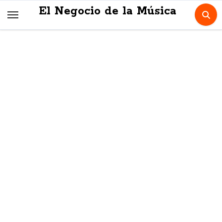
Skip
El Negocio de la Música
to
content