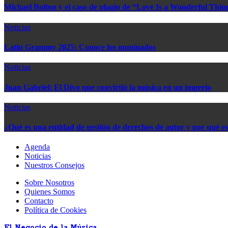
Michael Bolton y el caso de plagio de “Love Is a Wonderful Thin
Noticias
Latin Grammy 2025: Conoce los nominados
Noticias
Juan Gabriel: El Divo que convirtió la música en un imperio
Noticias
¿Qué es una entidad de gestión de derechos de autor y por qué e
Agenda
Noticias
Nuestros Consejos
Sobre Nosotros
Quienes Somos
Contacto
Política de Cookies
El Negocio de la Música