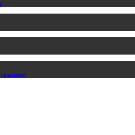
g”
s importante?