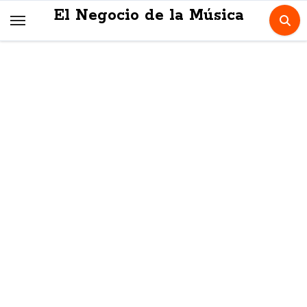
Skip
El Negocio de la Música
to
content