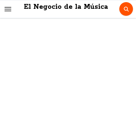
Skip
El Negocio de la Música
to
content