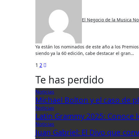
El Negocio de la Musica
No
Ya están los nominados de este año a los Premios Grammy que se celebran este 12 de Febrero en New York
siendo ya la 60 edición, cabe destacar el gran…
Paginación
1
2
de
Te has perdido
entradas
Noticias
Michael Bolton y el caso de p
Noticias
Latin Grammy 2025: Conoce 
Noticias
Juan Gabriel: El Divo que con