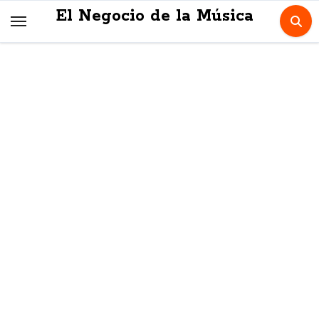
Skip
El Negocio de la Música
to
content