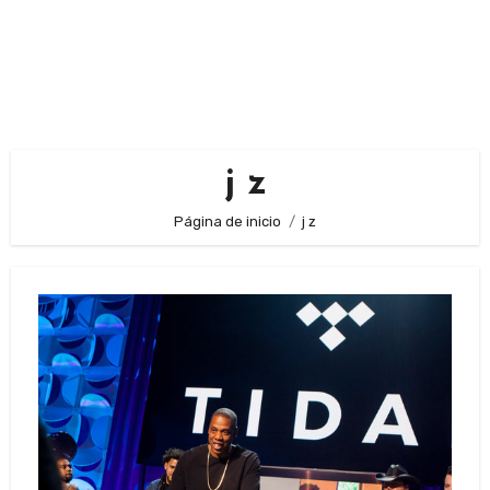
j z
Página de inicio
j z