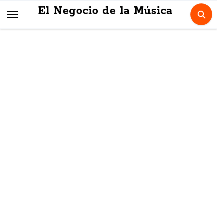
Skip
El Negocio de la Música
to
content