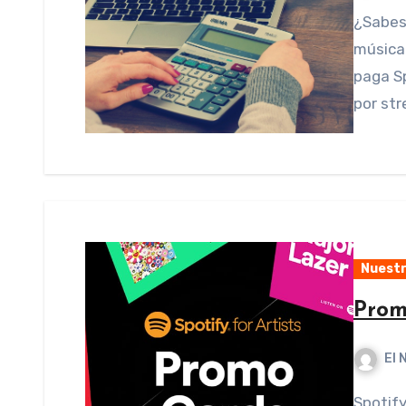
¿Sabes cuanto pagan las tiendas digitales por tu
música
paga Sp
por st
Nuestr
Prom
El 
Spotify ha lanzado una nueva función para ayudarte a