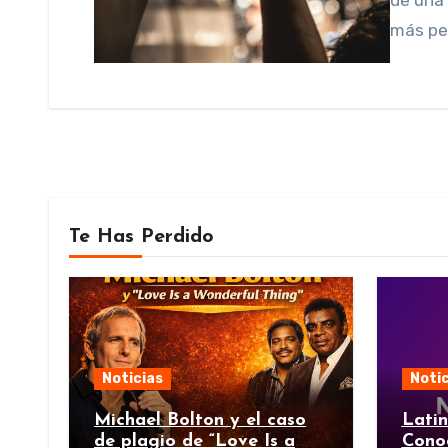
de una
más peq
Te Has Perdido
Noticias
Notic
Michael Bolton y el caso
Lati
de plagio de “Love Is a
Cono