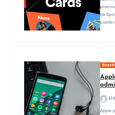
promove
de Spo
puede s
Nuestr
Appl
admin
El 
Apple por fin se ha decidido y lanza Apple Music for