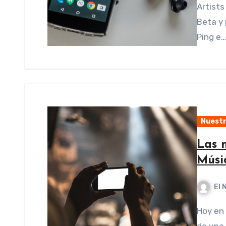
Artist
Beta y 
Ping e
Nuestr
Las 
Músi
El 
Hoy en día tanto el que busca nuevos talentos (A&R)