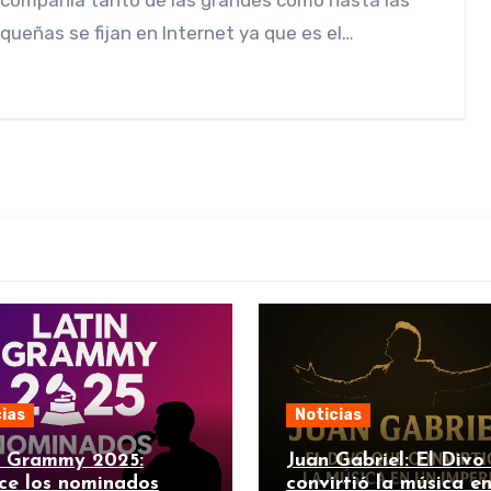
 compañia tanto de las grandes como hasta las
ueñas se fijan en Internet ya que es el…
ias
Noticias
n Grammy 2025:
Juan Gabriel: El Divo
ce los nominados
convirtió la música e