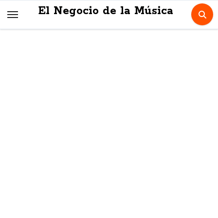
Skip
El Negocio de la Música
to
content