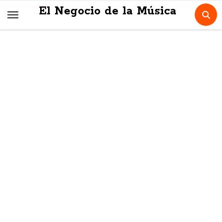
Skip
El Negocio de la Música
to
content