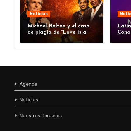
Noticias
Notic
Michael Bolton y el caso
Lati
de plagio de “Love Is a
Cono
Wonderful Thing”
Agenda
Noticias
Nuestros Consejos