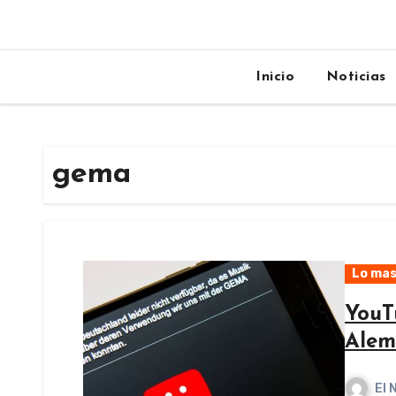
Inicio
Noticias
gema
Lo mas
YouT
Alem
El 