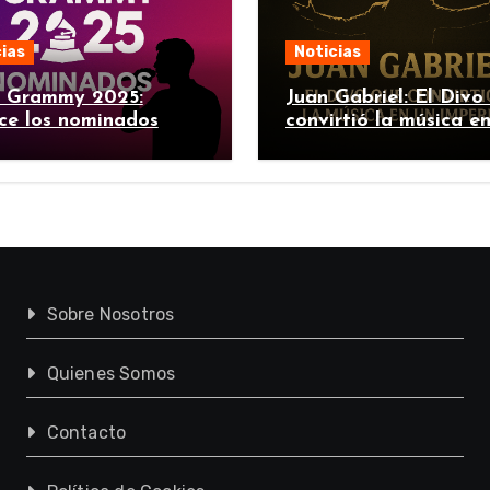
ias
Noticias
n Grammy 2025:
Juan Gabriel: El Divo
ce los nominados
convirtió la música e
imperio
Sobre Nosotros
Quienes Somos
Contacto