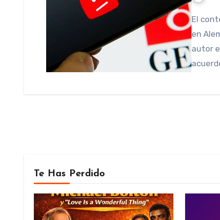
El contenido musical antes bloqueado ya es accesible
en Alem
autor e
acuerd
Te Has Perdido