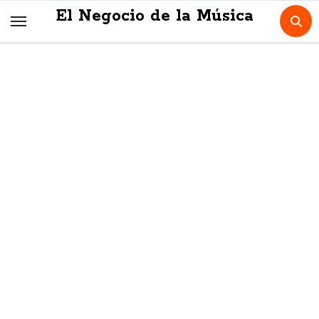
Skip
El Negocio de la Música
to
content