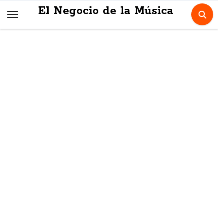
Skip
El Negocio de la Música
to
content