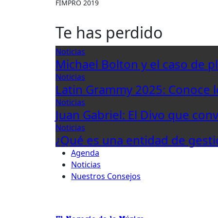
FIMPRO 2019
Te has perdido
Noticias
Michael Bolton y el caso de p
Noticias
Latin Grammy 2025: Conoce 
Noticias
Juan Gabriel: El Divo que con
Noticias
¿Qué es una entidad de gesti
Agenda
Noticias
Nuestros Consejos