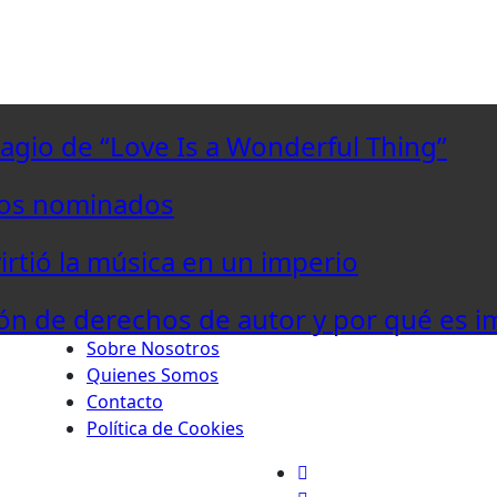
lagio de “Love Is a Wonderful Thing”
los nominados
virtió la música en un imperio
ón de derechos de autor y por qué es i
Sobre Nosotros
Quienes Somos
Contacto
Política de Cookies