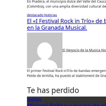
En Pradera, el municipio dulce del Valle del Cauca, al pie de la cordillera central, a 40 minutos de Cali
(Colombia), con una amplia diversidad cultural d
destacado
Noticias
El «I Festival Rock in Trío» 
en la Granada Musical.
El Negocio de la Musica
No
El primer Festival Rock inTrío de bandas emergentes, celebrado este fin de semana en la Sala Cabaret la
Petite de Armilla, ha puesto al stablisment de Gr
Te has perdido
Noticias
Michael Bolton y el caso de p