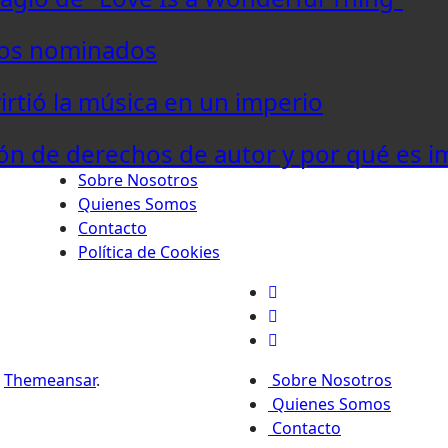
los nominados
virtió la música en un imperio
ón de derechos de autor y por qué es i
Sobre Nosotros
Quienes Somos
Contacto
Política de Cookies
r
Themeansar
.
Sobre Nosotros
Quienes Somos
Contacto