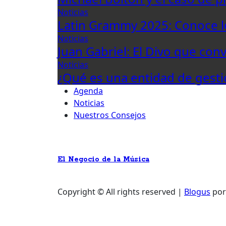
Noticias
Latin Grammy 2025: Conoce 
Noticias
Juan Gabriel: El Divo que con
Noticias
¿Qué es una entidad de gesti
Agenda
Noticias
Nuestros Consejos
El Negocio de la Música
Copyright © All rights reserved
|
Blogus
po