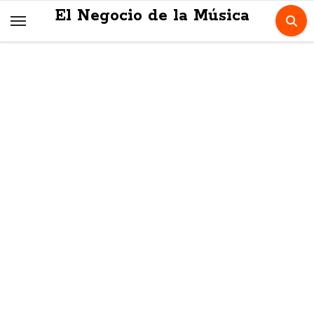
Skip
El Negocio de la Música
to
content