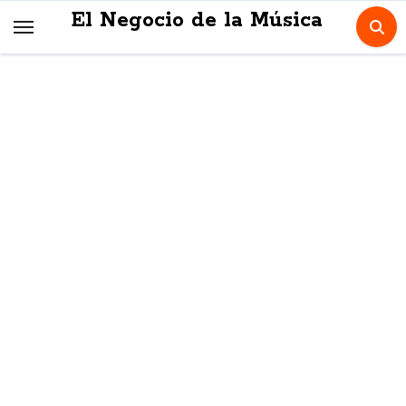
Skip
El Negocio de la Música
to
content