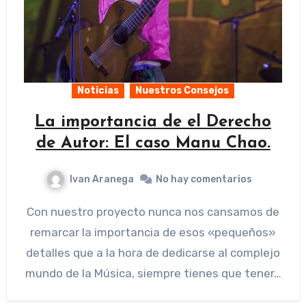
Noticias
Nuestros Consejos
La importancia de el Derecho
de Autor: El caso Manu Chao.
Ivan Aranega
No hay comentarios
Con nuestro proyecto nunca nos cansamos de
remarcar la importancia de esos «pequeños»
detalles que a la hora de dedicarse al complejo
mundo de la Música, siempre tienes que tener…