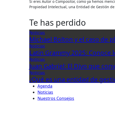
Si eres Autor o Compositor, como ya hemos mencionado en alguna ocasión debes tener claro tu registro de
Propiedad Intelectual, una Entidad de Gestión de
Te has perdido
Noticias
Michael Bolton y el caso de p
Noticias
Latin Grammy 2025: Conoce 
Noticias
Juan Gabriel: El Divo que con
Noticias
¿Qué es una entidad de gesti
Agenda
Noticias
Nuestros Consejos