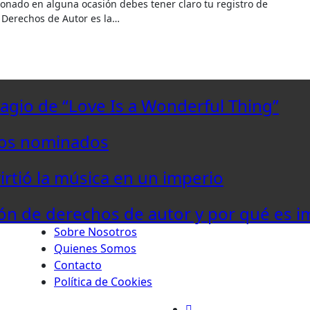
 Derechos de Autor es la…
lagio de “Love Is a Wonderful Thing”
los nominados
virtió la música en un imperio
ón de derechos de autor y por qué es i
Sobre Nosotros
Quienes Somos
Contacto
Política de Cookies