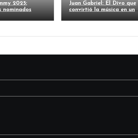
mmy 2025:
Juan Gabriel: El Divo que
s nominados
convirtió la música en un
imperio