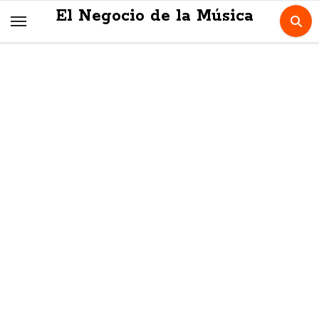
Skip
El Negocio de la Música
to
content