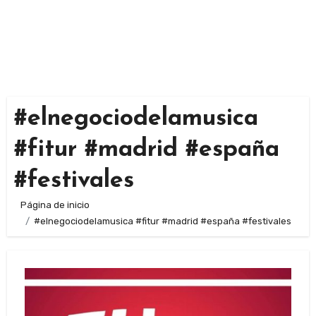
#elnegociodelamusica
#fitur #madrid #españa
#festivales
Página de inicio
#elnegociodelamusica #fitur #madrid #españa #festivales