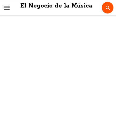
Skip
El Negocio de la Música
to
content