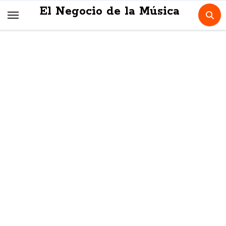
Skip
El Negocio de la Música
to
content