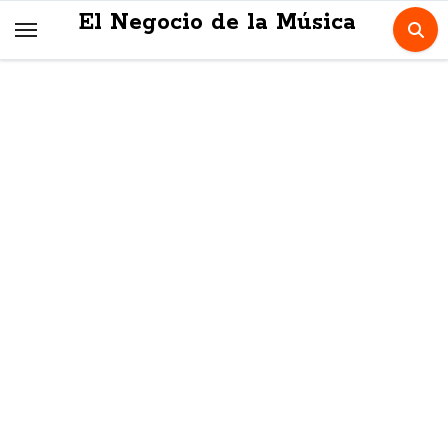
Skip
El Negocio de la Música
to
content