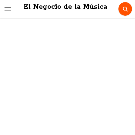
Skip
El Negocio de la Música
to
content