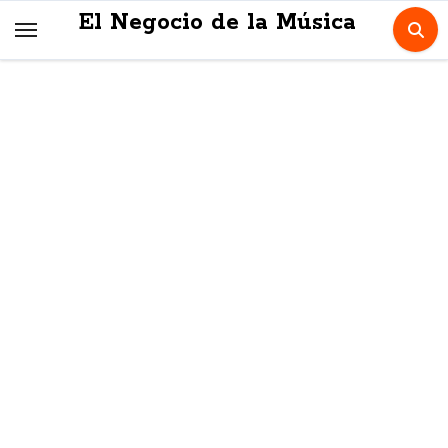
Skip
El Negocio de la Música
to
content