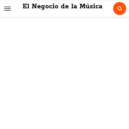
Skip
El Negocio de la Música
to
content