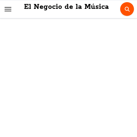
Skip
El Negocio de la Música
to
content