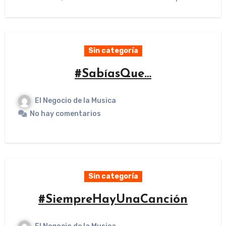
Sin categoría
#SabíasQue…
El Negocio de la Musica
No hay comentarios
Sin categoría
#SiempreHayUnaCanción