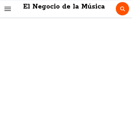
Skip
El Negocio de la Música
to
content