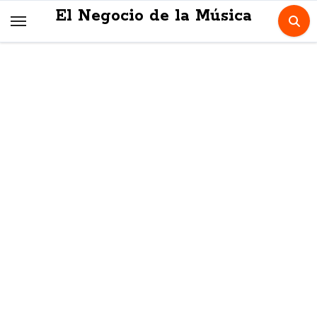
Skip
El Negocio de la Música
to
content