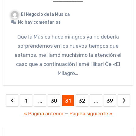
El Negocio de la Musica
No hay comentarios
Que la Música hace milagros ya no debería
sorprendernos en los nuevos tiempos que
estamos, me llamó muchísimo la atención el
caso que a continuación llamé Hikari Ōe «El
Milagro…
Paginación
1
…
30
31
32
…
39
de
« Página anterior
—
Página siguiente »
entradas