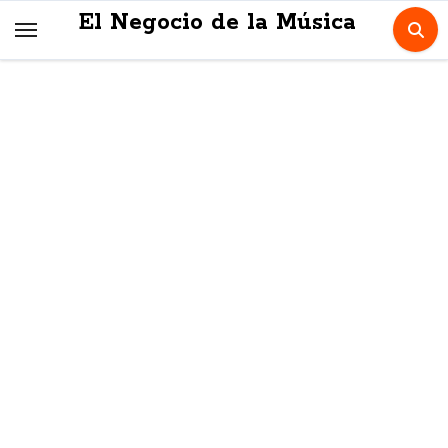
Skip
El Negocio de la Música
to
content