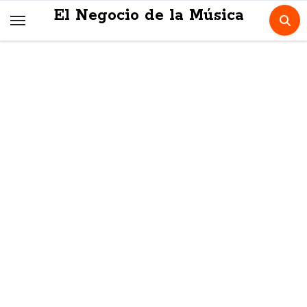
Skip
El Negocio de la Música
to
content