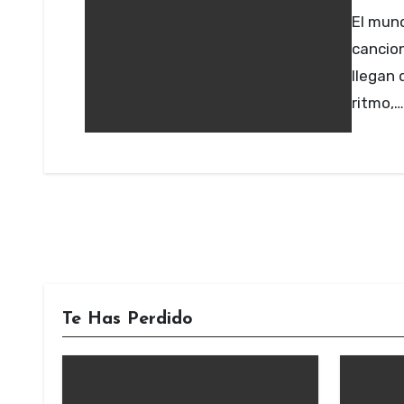
El mundo de la música y más hoy en día, todas las
cancion
llegan 
ritmo,…
Te Has Perdido