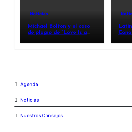
Noticias
Notic
Michael Bolton y el caso
Lati
de plagio de “Love Is a
Cono
Wonderful Thing”
Agenda
Noticias
Nuestros Consejos