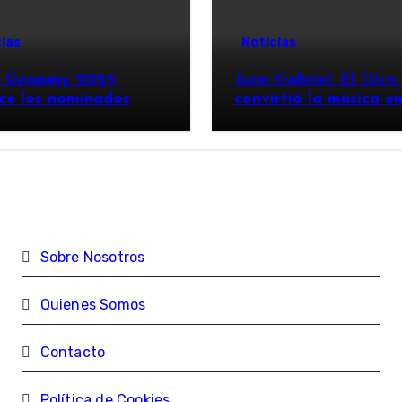
ias
Noticias
n Grammy 2025:
Juan Gabriel: El Divo
ce los nominados
convirtió la música e
imperio
Sobre Nosotros
Quienes Somos
Contacto
Política de Cookies