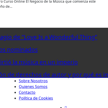
ueño de…
lagio de “Love Is a Wonderful Thing”
los nominados
virtió la música en un imperio
ón de derechos de autor y por qué es i
Sobre Nosotros
Quienes Somos
Contacto
Política de Cookies