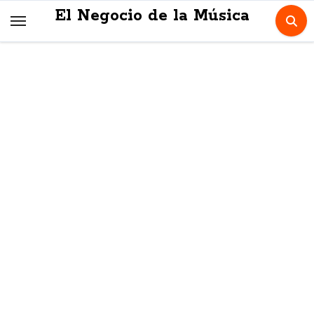
Skip
El Negocio de la Música
to
content