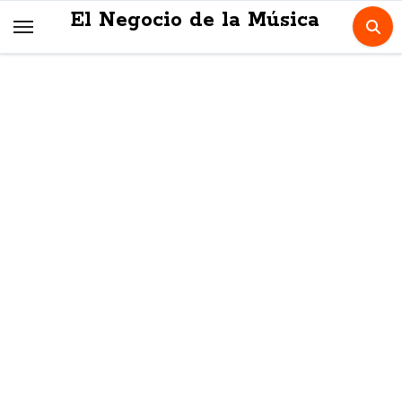
Skip
El Negocio de la Música
to
content