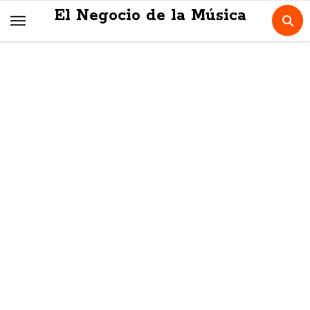
Skip
El Negocio de la Música
to
content