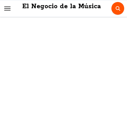
Skip
El Negocio de la Música
to
content