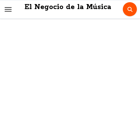
Skip
El Negocio de la Música
to
content